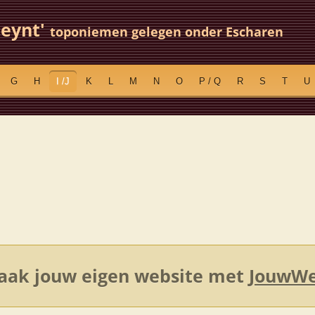
meynt'
toponiemen gelegen onder Escharen
G
H
I /J
K
L
M
N
O
P / Q
R
S
T
U
ak jouw eigen website met
JouwW