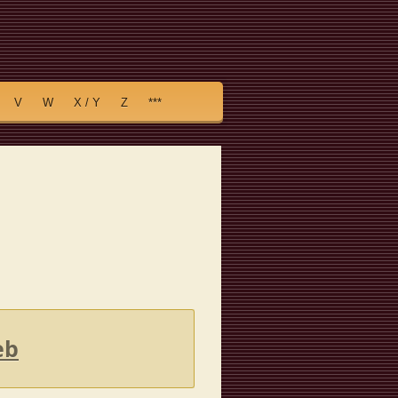
V
W
X / Y
Z
***
eb